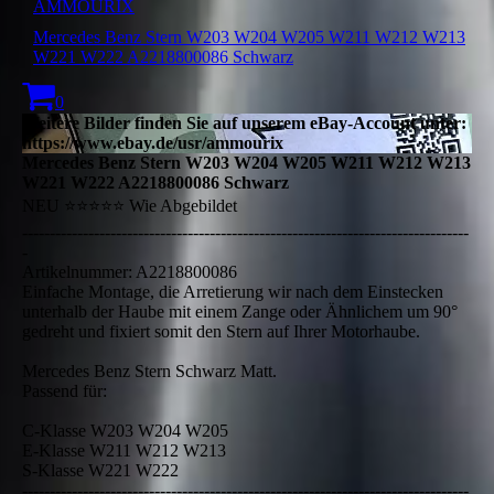
AMMOURIX
Mercedes Benz Stern W203 W204 W205 W211 W212 W213
W221 W222 A2218800086 Schwarz
0
Weitere Bilder finden Sie auf unserem eBay-Account unter:
https://www.ebay.de/usr/ammourix
Mercedes Benz Stern W203 W204 W205 W211 W212 W213
W221 W222 A2218800086 Schwarz
NEU ⭐⭐⭐⭐⭐ Wie Abgebildet
---------------------------------------------------------------------------------
-
Artikelnummer: A2218800086
Einfache Montage, die Arretierung wir nach dem Einstecken
unterhalb der Haube mit einem Zange oder Ähnlichem um 90°
gedreht und fixiert somit den Stern auf Ihrer Motorhaube.
Mercedes Benz Stern Schwarz Matt.
Passend für:
C-Klasse W203 W204 W205
E-Klasse W211 W212 W213
S-Klasse W221 W222
---------------------------------------------------------------------------------