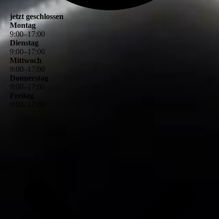
jetzt geschlossen
Montag
9
:
00
–
17
:
00
Dienstag
9
:
00
–
17
:
00
Mittwoch
9
:
00
–
17
:
00
Donnerstag
9
:
00
–
17
:
00
Freitag
9
:
00
–
17
:
00