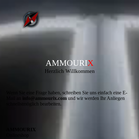
AMMOURI
X
Herzlich Willkommen
Wenn Sie eine Frage haben, schreiben Sie uns einfach eine E-
Mail an
info@ammourix.com
und wir werden Ihr Anliegen
schnellstmöglich bearbeiten.
AMMOURIX
Onlineshop