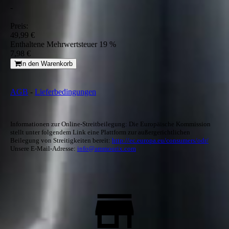
-
Preis:
49,99 €
Enthaltene Mehrwertsteuer 19 %
7,98 €
In den Warenkorb
AGB
-
Lieferbedingungen
Informationen zur Online-Streitbeilegung: Die Europäische Kommission
stellt unter folgendem Link eine Plattform zur außergerichtlichen
Beilegung von Streitigkeiten bereit:
http://ec.europa.eu/consumers/odr/
Unsere E-Mail-Adresse:
info@ammourix.com